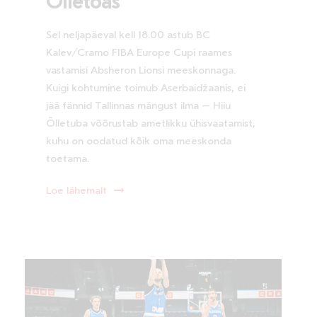
Õlletoas
Sel neljapäeval kell 18.00 astub BC
Kalev/Cramo FIBA Europe Cupi raames
vastamisi Absheron Lionsi meeskonnaga.
Kuigi kohtumine toimub Aserbaidžaanis, ei
jää fännid Tallinnas mängust ilma – Hiiu
Õlletuba võõrustab ametlikku ühisvaatamist,
kuhu on oodatud kõik oma meeskonda
toetama.
Loe lähemalt