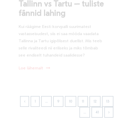
Tallinn vs Tartu – tuliste
fännid lahing
Kui räägime Eesti korvpalli suurimatest
vastasseisudest, siis ei saa mööda vaadata
Tallinna ja Tartu igipõlisest duellist. Mis teeb
selle rivaliteedi nii eriliseks ja miks tõmbab
see endiselt tuhandeid saalidesse?
Loe lähemalt
1
…
9
10
11
12
13
…
41