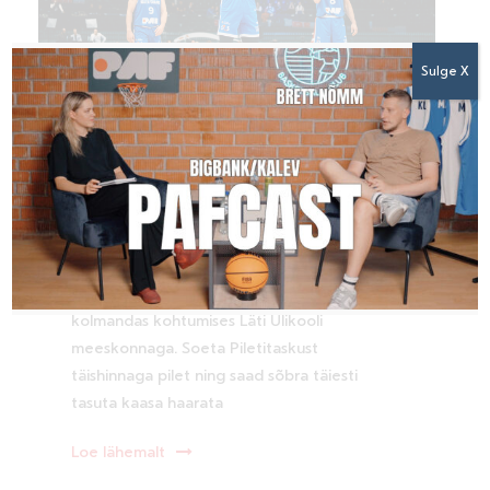
Sulge X
08/10/2025 13:47
Võta sõber kossu
vaatama!
Kalev/Cramo kohtub täna kell 19.00 Kalevi
spordihoones Optibet Eesti-Läti ühisliiga
kolmandas kohtumises Läti Ülikooli
meeskonnaga. Soeta Piletitaskust
täishinnaga pilet ning saad sõbra täiesti
tasuta kaasa haarata
Loe lähemalt