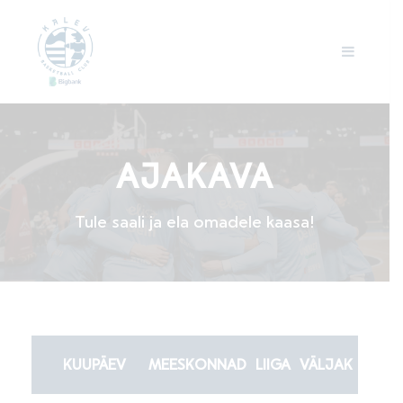
AJAKAVA
Tule saali ja ela omadele kaasa!
KUUPÄEV
MEESKONNAD
LIIGA
VÄLJAK